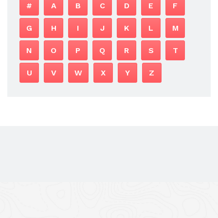
#
A
B
C
D
E
F
G
H
I
J
K
L
M
N
O
P
Q
R
S
T
U
V
W
X
Y
Z