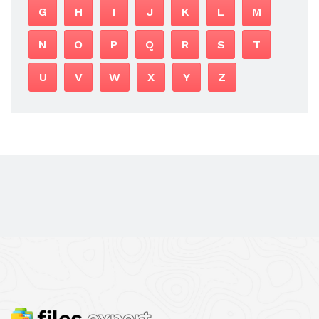
G
H
I
J
K
L
M
N
O
P
Q
R
S
T
U
V
W
X
Y
Z