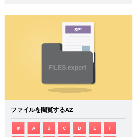
ファイルを閲覧するAZ
#
A
B
C
D
E
F