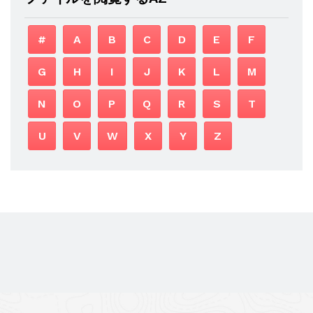
#
A
B
C
D
E
F
G
H
I
J
K
L
M
N
O
P
Q
R
S
T
U
V
W
X
Y
Z