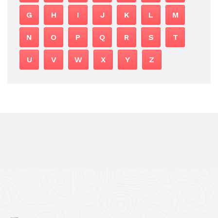
G
H
I
J
K
L
M
N
O
P
Q
R
S
T
U
V
W
X
Y
Z