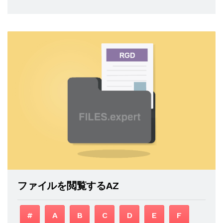
ファイルを閲覧するAZ
#
A
B
C
D
E
F