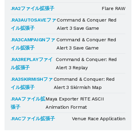
.RA2ファイル拡張子
Flare RAW
.RA3AUTOSAVEファ
Command & Conquer Red
イル拡張子
Alert 3 Save Game
.RA3CAMPAIGNファ
Command & Conquer Red
イル拡張子
Alert 3 Save Game
.RA3REPLAYファイ
Command & Conquer: Red
ル拡張子
Alert 3 Replay
.RA3SKIRMISHファ
Command & Conquer: Red
イル拡張子
Alert 3 Skirmish Map
.RAAファイル拡
Maya Exporter RiTE ASCII
張子
Animation Format
.RACファイル拡張子
Venue Race Application