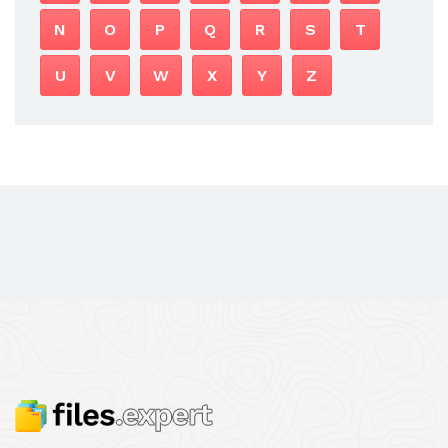
N
O
P
Q
R
S
T
U
V
W
X
Y
Z