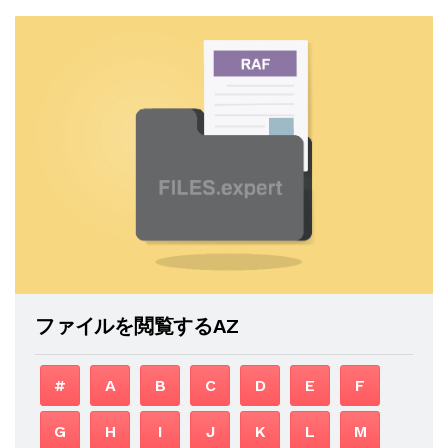
ファイルを閲覧するAZ
#
A
B
C
D
E
F
G
H
I
J
K
L
M