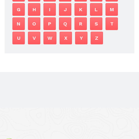
G
H
I
J
K
L
M
N
O
P
Q
R
S
T
U
V
W
X
Y
Z