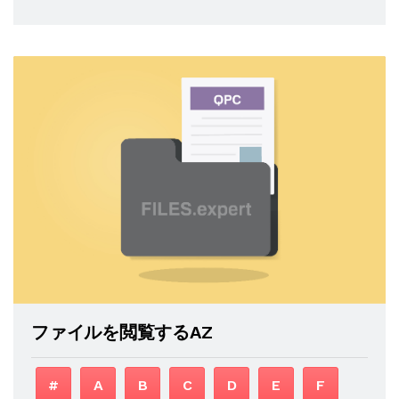
ファイルを閲覧するAZ
#
A
B
C
D
E
F