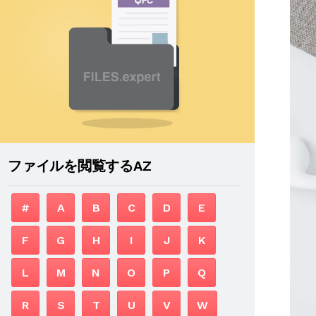
ファイルを閲覧するAZ
#
A
B
C
D
E
F
G
H
I
J
K
L
M
N
O
P
Q
R
S
T
U
V
W