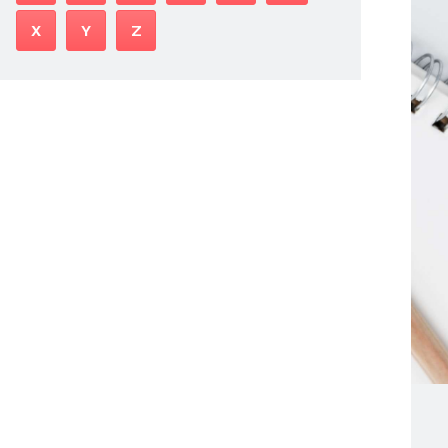
X
Y
Z