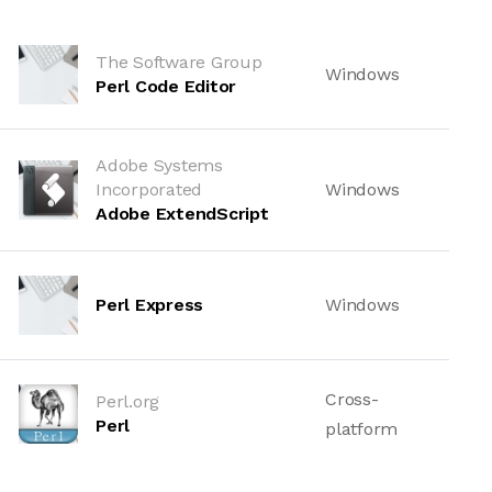
The Software Group
Windows
Perl Code Editor
Adobe Systems
Incorporated
Windows
Adobe ExtendScript
Perl Express
Windows
Cross-
Perl.org
Perl
platform