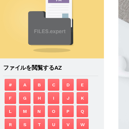
ファイルを閲覧するAZ
#
A
B
C
D
E
F
G
H
I
J
K
L
M
N
O
P
Q
R
S
T
U
V
W