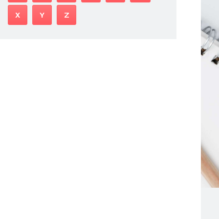
X
Y
Z