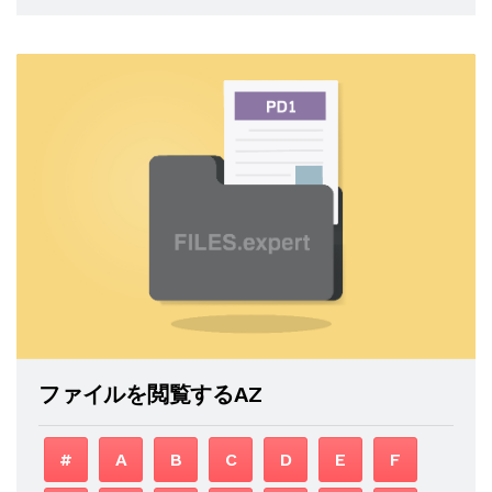
ファイルを閲覧するAZ
#
A
B
C
D
E
F