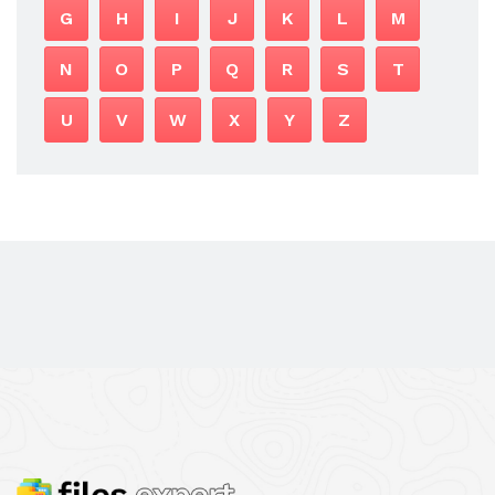
G
H
I
J
K
L
M
N
O
P
Q
R
S
T
U
V
W
X
Y
Z