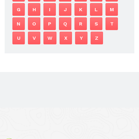
G
H
I
J
K
L
M
N
O
P
Q
R
S
T
U
V
W
X
Y
Z