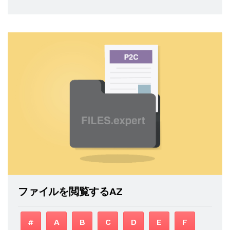
ファイルを閲覧するAZ
#
A
B
C
D
E
F