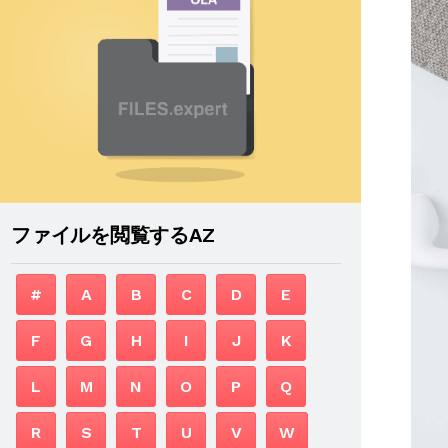
ファイルを閲覧するAZ
#
A
B
C
D
E
F
G
H
I
J
K
L
M
N
O
P
Q
R
S
T
U
V
W