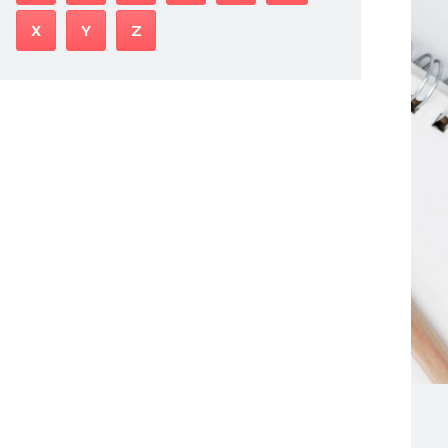
X
Y
Z