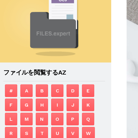
ファイルを閲覧するAZ
#
A
B
C
D
E
F
G
H
I
J
K
L
M
N
O
P
Q
R
S
T
U
V
W