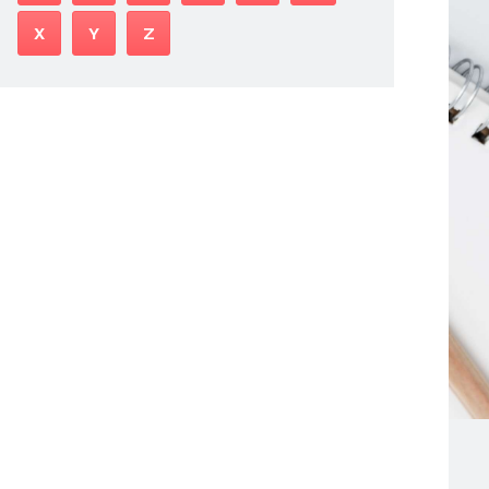
X
Y
Z