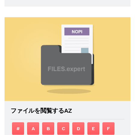
ファイルを閲覧するAZ
#
A
B
C
D
E
F