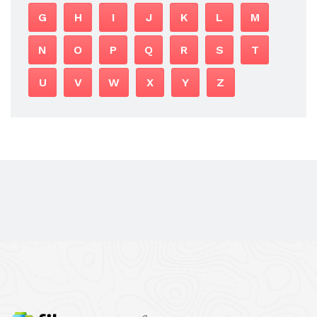
G
H
I
J
K
L
M
N
O
P
Q
R
S
T
U
V
W
X
Y
Z