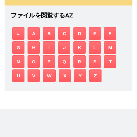
ファイルを閲覧するAZ
#
A
B
C
D
E
F
G
H
I
J
K
L
M
N
O
P
Q
R
S
T
U
V
W
X
Y
Z