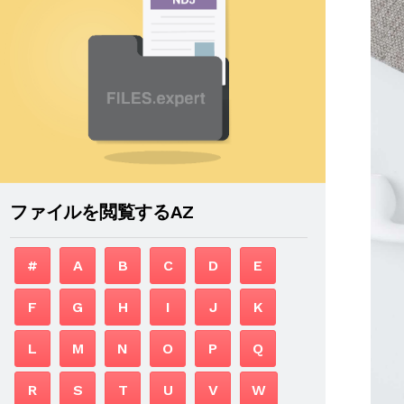
ファイルを閲覧するAZ
#
A
B
C
D
E
F
G
H
I
J
K
L
M
N
O
P
Q
R
S
T
U
V
W