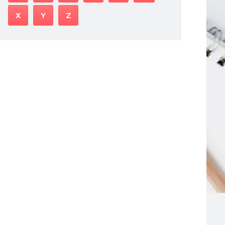
X
Y
Z