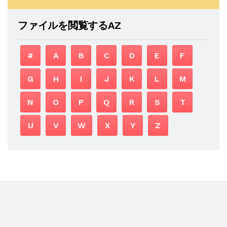
ファイルを閲覧するAZ
#
A
B
C
D
E
F
G
H
I
J
K
L
M
N
O
P
Q
R
S
T
U
V
W
X
Y
Z