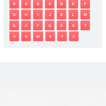
#
A
B
C
D
E
F
G
H
I
J
K
L
M
N
O
P
Q
R
S
T
U
V
W
X
Y
Z