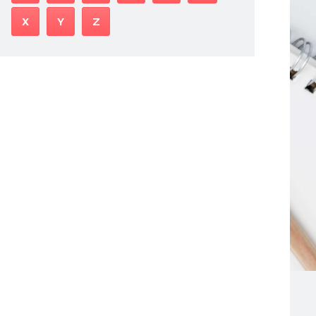
X
Y
Z