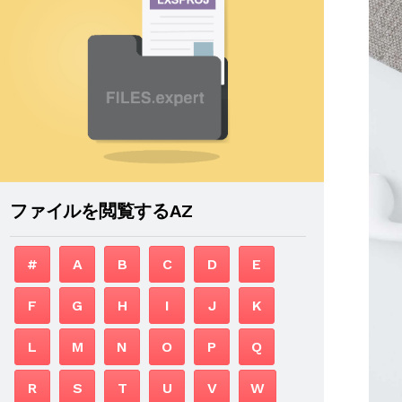
ファイルを閲覧するAZ
#
A
B
C
D
E
F
G
H
I
J
K
L
M
N
O
P
Q
R
S
T
U
V
W