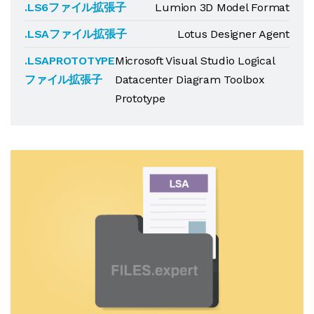
.LS6ファイル拡張子
Lumion 3D Model Format
.LSAファイル拡張子
Lotus Designer Agent
.LSAPROTOTYPE
Microsoft Visual Studio Logical
ファイル拡張子
Datacenter Diagram Toolbox
Prototype