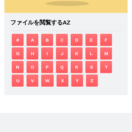
ファイルを閲覧するAZ
#
A
B
C
D
E
F
G
H
I
J
K
L
M
N
O
P
Q
R
S
T
U
V
W
X
Y
Z