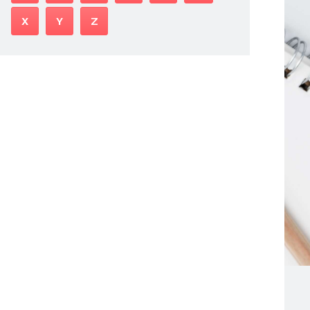
X
Y
Z