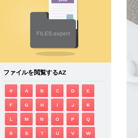
ファイルを閲覧するAZ
#
A
B
C
D
E
F
G
H
I
J
K
L
M
N
O
P
Q
R
S
T
U
V
W