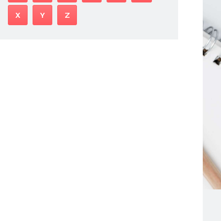
X
Y
Z