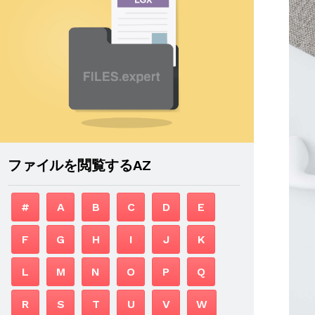
ファイルを閲覧するAZ
#
A
B
C
D
E
F
G
H
I
J
K
L
M
N
O
P
Q
R
S
T
U
V
W