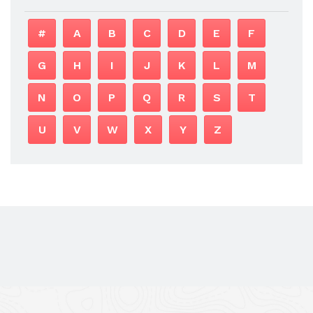
#
A
B
C
D
E
F
G
H
I
J
K
L
M
N
O
P
Q
R
S
T
U
V
W
X
Y
Z