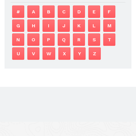
#
A
B
C
D
E
F
G
H
I
J
K
L
M
N
O
P
Q
R
S
T
U
V
W
X
Y
Z