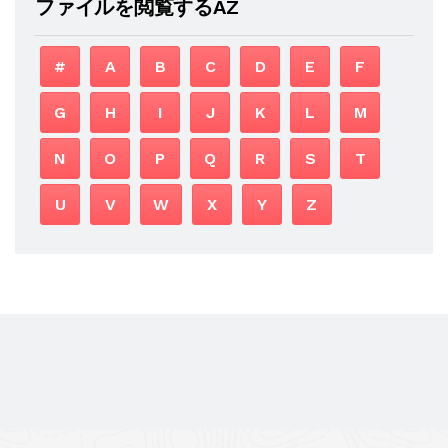
ファイルを閲覧するAZ
#
A
B
C
D
E
F
G
H
I
J
K
L
M
N
O
P
Q
R
S
T
U
V
W
X
Y
Z