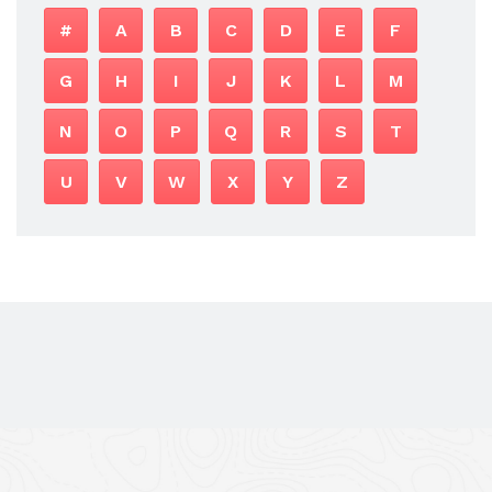
#
A
B
C
D
E
F
G
H
I
J
K
L
M
N
O
P
Q
R
S
T
U
V
W
X
Y
Z