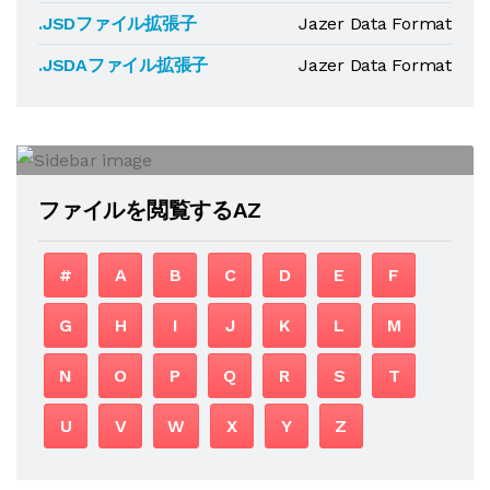
.JSDファイル拡張子
Jazer Data Format
.JSDAファイル拡張子
Jazer Data Format
ファイルを閲覧するAZ
#
A
B
C
D
E
F
G
H
I
J
K
L
M
N
O
P
Q
R
S
T
U
V
W
X
Y
Z