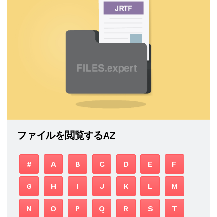
ファイルを閲覧するAZ
#
A
B
C
D
E
F
G
H
I
J
K
L
M
N
O
P
Q
R
S
T