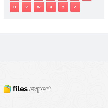
U
V
W
X
Y
Z