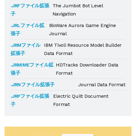
.JRFファイル拡張
The Jumbot Bot Level
子
Navigation
.JRLファイル拡
BioWare Aurora Game Engine
張子
Journal
.JRMファイル
IBM Tivoli Resource Model Builder
拡張子
Data Format
.JRMIMEファイル拡
HDTracks Downloader Data
張子
Format
.JRNファイル拡張子
Journal Data Format
.JRPファイル拡張
Electric Quilt Document
子
Format