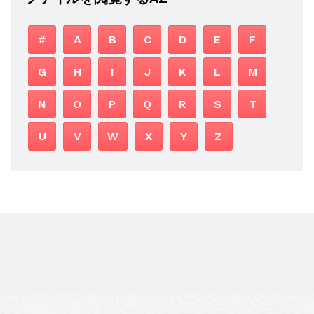
#
A
B
C
D
E
F
G
H
I
J
K
L
M
N
O
P
Q
R
S
T
U
V
W
X
Y
Z