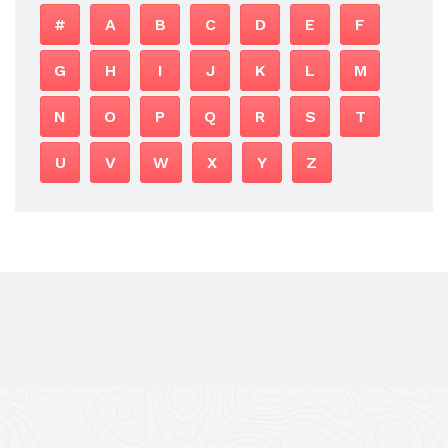
#
A
B
C
D
E
F
G
H
I
J
K
L
M
N
O
P
Q
R
S
T
U
V
W
X
Y
Z