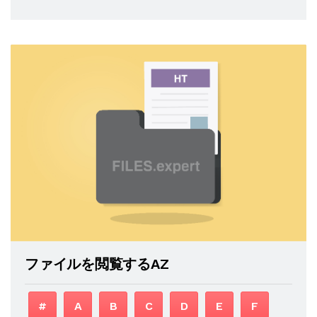
ファイルを閲覧するAZ
#
A
B
C
D
E
F