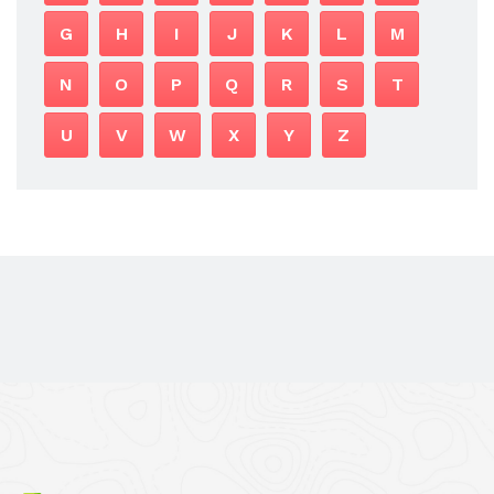
G
H
I
J
K
L
M
N
O
P
Q
R
S
T
U
V
W
X
Y
Z