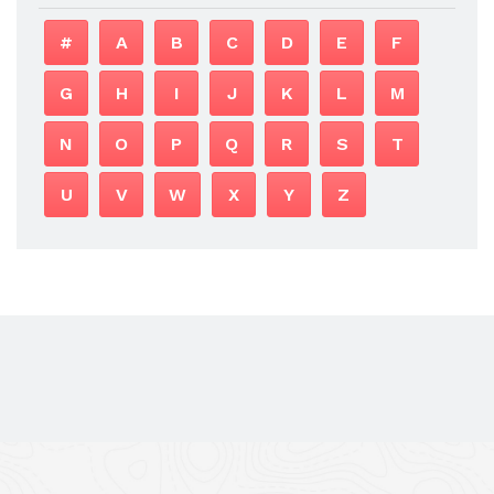
#
A
B
C
D
E
F
G
H
I
J
K
L
M
N
O
P
Q
R
S
T
U
V
W
X
Y
Z