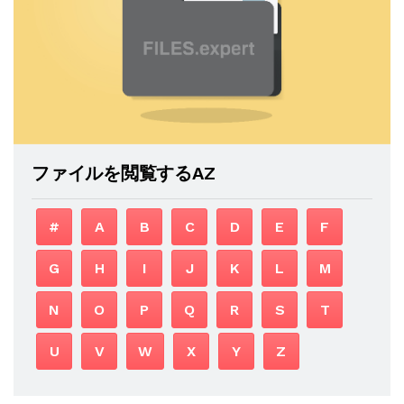
ファイルを閲覧するAZ
#
A
B
C
D
E
F
G
H
I
J
K
L
M
N
O
P
Q
R
S
T
U
V
W
X
Y
Z