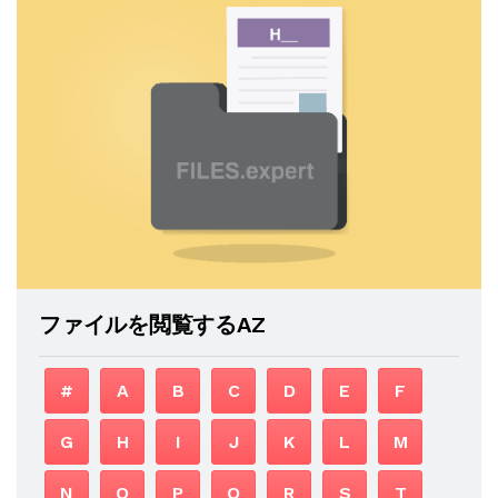
ファイルを閲覧するAZ
#
A
B
C
D
E
F
G
H
I
J
K
L
M
N
O
P
Q
R
S
T