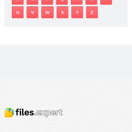
U
V
W
X
Y
Z