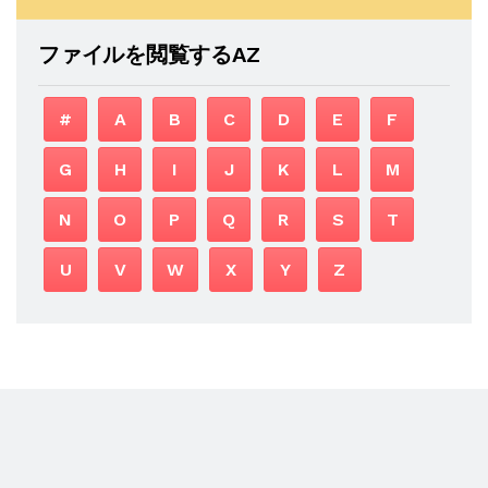
ファイルを閲覧するAZ
#
A
B
C
D
E
F
G
H
I
J
K
L
M
N
O
P
Q
R
S
T
U
V
W
X
Y
Z