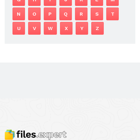
N
O
P
Q
R
S
T
U
V
W
X
Y
Z