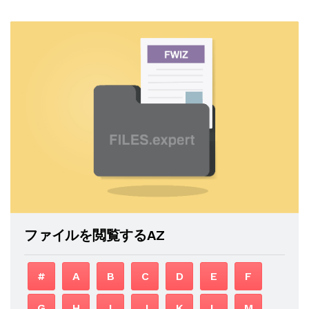
ファイルを閲覧するAZ
#
A
B
C
D
E
F
G
H
I
J
K
L
M