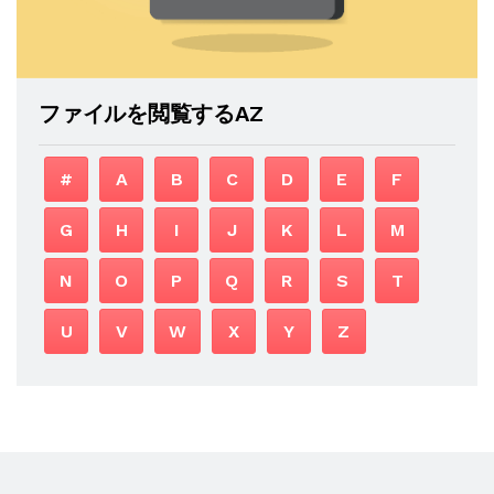
ファイルを閲覧するAZ
#
A
B
C
D
E
F
G
H
I
J
K
L
M
N
O
P
Q
R
S
T
U
V
W
X
Y
Z