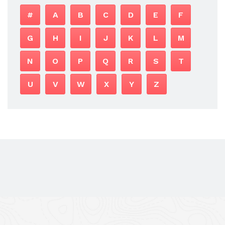
#
A
B
C
D
E
F
G
H
I
J
K
L
M
N
O
P
Q
R
S
T
U
V
W
X
Y
Z