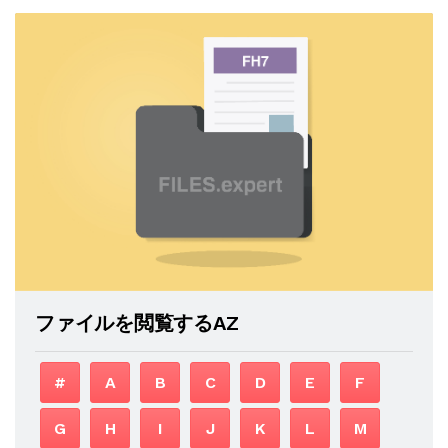
ファイルを閲覧するAZ
#
A
B
C
D
E
F
G
H
I
J
K
L
M