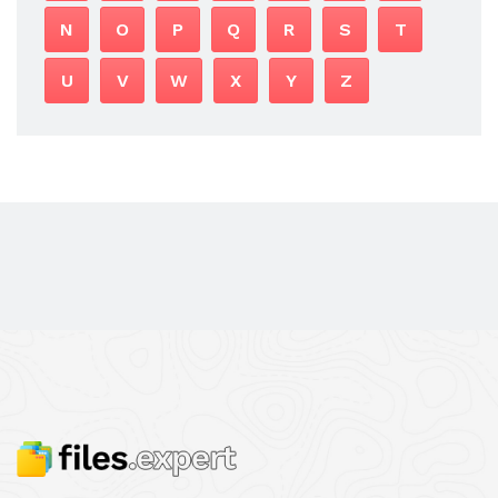
N
O
P
Q
R
S
T
U
V
W
X
Y
Z