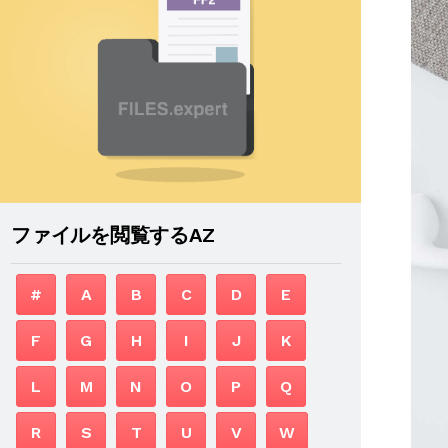
ファイルを閲覧するAZ
#
A
B
C
D
E
F
G
H
I
J
K
L
M
N
O
P
Q
R
S
T
U
V
W