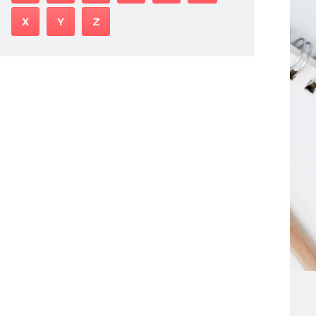
X
Y
Z