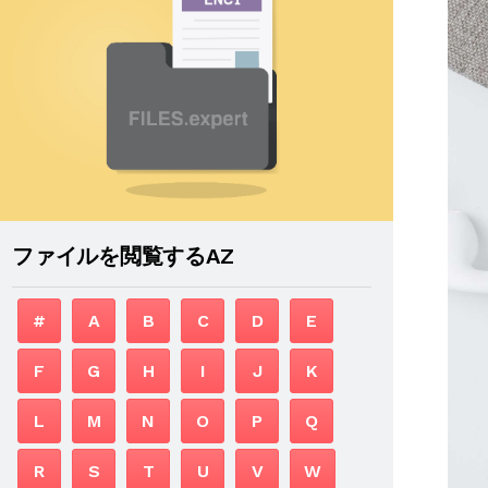
ファイルを閲覧するAZ
#
A
B
C
D
E
F
G
H
I
J
K
L
M
N
O
P
Q
R
S
T
U
V
W