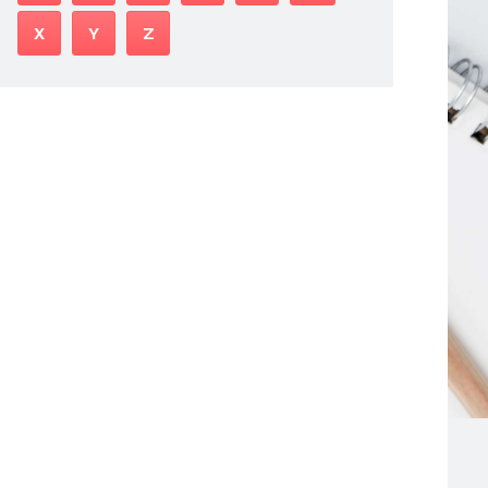
X
Y
Z