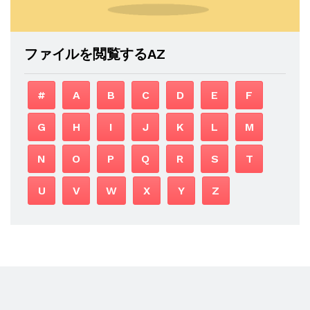
ファイルを閲覧するAZ
#
A
B
C
D
E
F
G
H
I
J
K
L
M
N
O
P
Q
R
S
T
U
V
W
X
Y
Z