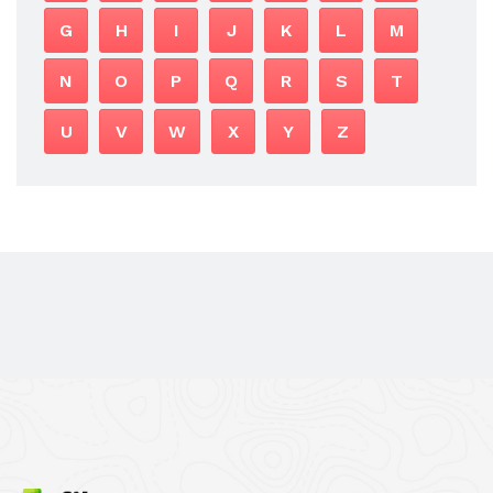
G
H
I
J
K
L
M
N
O
P
Q
R
S
T
U
V
W
X
Y
Z