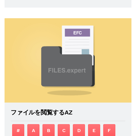
ファイルを閲覧するAZ
#
A
B
C
D
E
F