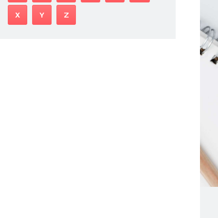
X
Y
Z