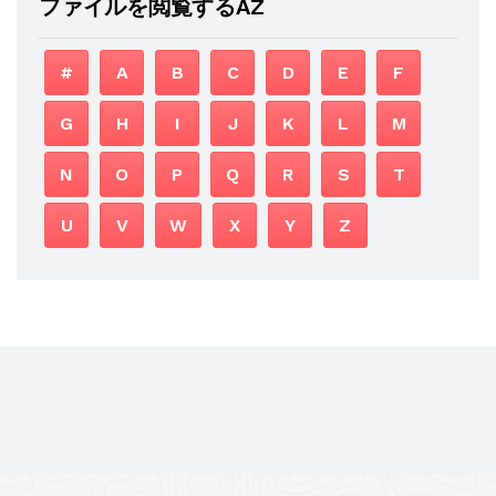
ファイルを閲覧するAZ
#
A
B
C
D
E
F
G
H
I
J
K
L
M
N
O
P
Q
R
S
T
U
V
W
X
Y
Z