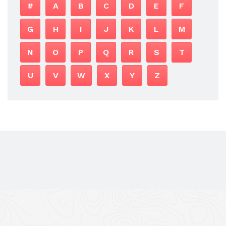
#
A
B
C
D
E
F
G
H
I
J
K
L
M
N
O
P
Q
R
S
T
U
V
W
X
Y
Z