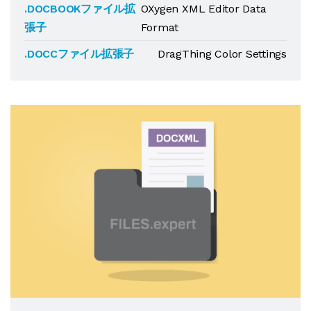
.DOCBOOKファイル拡
OXygen XML Editor Data
張子
Format
.DOCCファイル拡張子
DragThing Color Settings