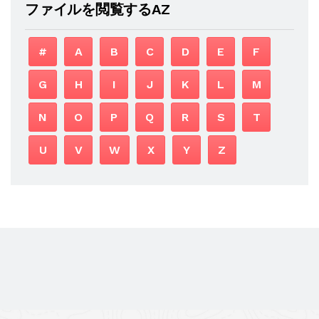
ファイルを閲覧するAZ
#
A
B
C
D
E
F
G
H
I
J
K
L
M
N
O
P
Q
R
S
T
U
V
W
X
Y
Z