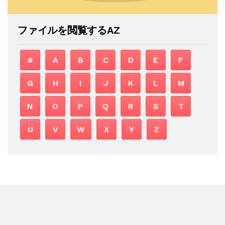
ファイルを閲覧するAZ
#
A
B
C
D
E
F
G
H
I
J
K
L
M
N
O
P
Q
R
S
T
U
V
W
X
Y
Z