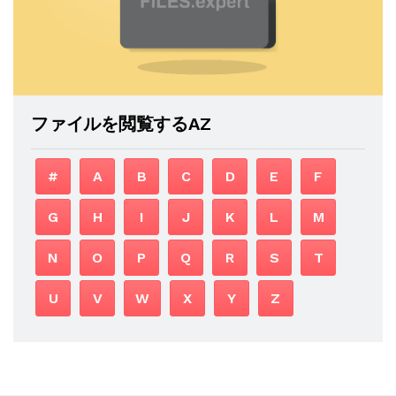
ファイルを閲覧するAZ
#
A
B
C
D
E
F
G
H
I
J
K
L
M
N
O
P
Q
R
S
T
U
V
W
X
Y
Z