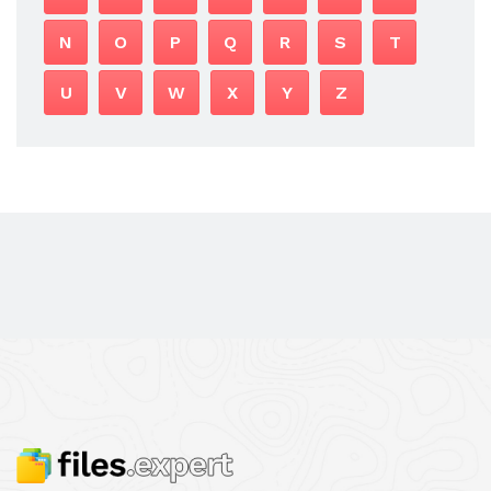
N
O
P
Q
R
S
T
U
V
W
X
Y
Z