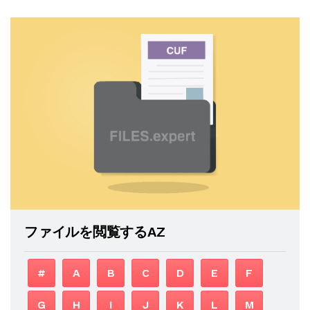
ファイルを閲覧するAZ
#
A
B
C
D
E
F
G
H
I
J
K
L
M