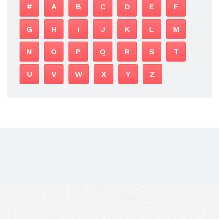
#
A
B
C
D
E
F
G
H
I
J
K
L
M
N
O
P
Q
R
S
T
U
V
W
X
Y
Z